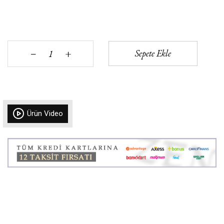
+
Sepete Ekle
‒
Ürün Video