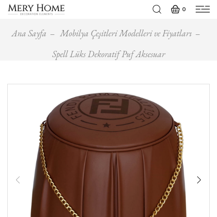
0
Ana Sayfa
Mobilya Çeşitleri Modelleri ve Fiyatları
Spell Lüks Dekoratif Puf Aksesuar