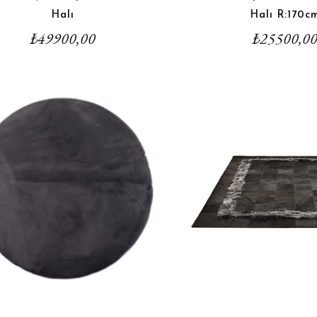
Halı
Halı R:170c
₺
49900,00
₺
25500,0