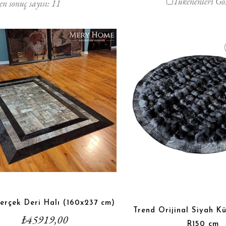
Tükenenleri Gö
en sonuç sayısı:
11
erçek Deri Halı (160x237 cm)
Trend Orijinal Siyah Kü
₺
45919,00
R150 cm