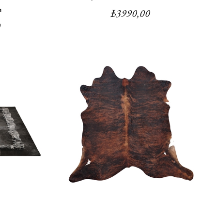
₺
3990,00
m
0