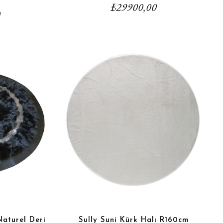
₺
29900,00
0
Naturel Deri
Sully Suni Kürk Halı R160cm