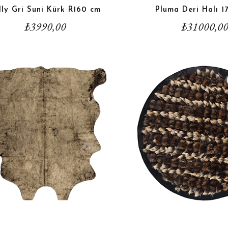
lly Gri Suni Kürk R160 cm
Pluma Deri Halı 
₺
3990,00
₺
31000,0