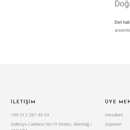
Doğa
Deri hal
arasında
uyuma s
sahip
de
kullanıl
kullanıl
ve bir 
tadını çı
Vint
İLETİŞİM
ÜYE ME
+90 312 287 40 03
Hesabım
Deri hal
Dalboyu Caddesi No:10 Siteler, Altındağ /
Sepetim
kusursuz