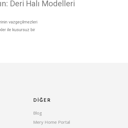
ın: Deri Halı Modelleri
rinin vazgeçilmezleri
ler ile kusursuz bir
k katıyor. Post dokusuna
ı ve misafir odalarında
nklerin sıklıkla
rde son derece göz alıcı
lı bir seçim yapmanın
irin
DİĞER
Blog
ve doğal unsurların
Mery Home Portal
apılabilecek en etkili