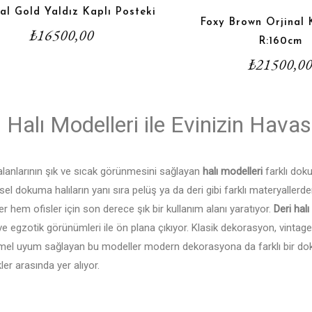
al Gold Yaldız Kaplı Posteki
Foxy Brown Orjinal 
₺
16500,00
R:160cm
₺
21500,0
 Halı Modelleri ile Evinizin Havas
lanlarının şık ve sıcak görünmesini sağlayan
halı modelleri
farklı dokul
el dokuma halıların yanı sıra pelüş ya da deri gibi farklı materyallerden
r hem ofisler için son derece şık bir kullanım alanı yaratıyor.
Deri halı
ve egzotik görünümleri ile ön plana çıkıyor. Klasik dekorasyon, vintage
l uyum sağlayan bu modeller modern dekorasyona da farklı bir doku
er arasında yer alıyor.