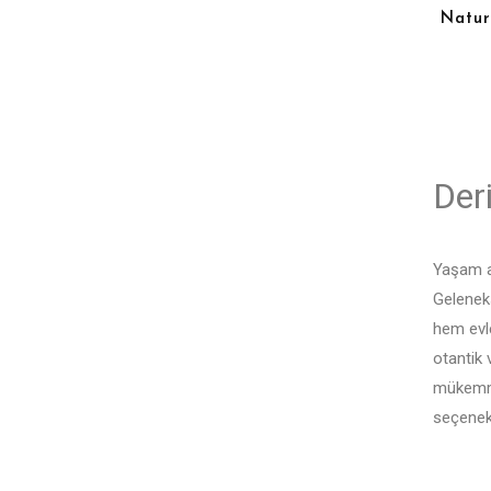
Natur
Deri
Yaşam a
Geleneks
hem evle
otantik 
mükemme
seçenekl