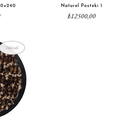
170×240
Naturel Posteki 1
0
₺
12500,00
Tükendi