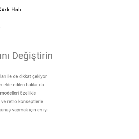
Kürk Halı
0
ını Değiştirin
arı ile de dikkat çekiyor.
 elde edilen halılar da
 modelleri
özellikle
 ve retro konseptlerle
nuş yapmak için en iyi