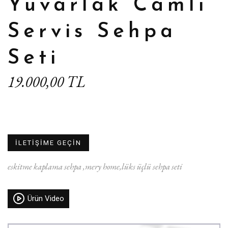
Yuvarlak Camlı
Servis Sehpa
Seti
19.000,00 TL
İLETİŞİME GEÇİN
eskitme kaplama sehpa
mery home
lüks üçlü sehpa seti
Ürün Video