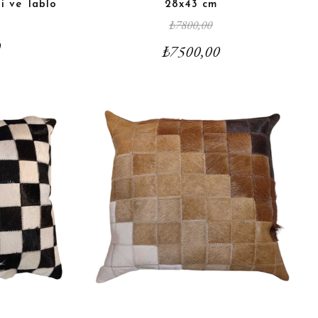
i ve Tablo
28x43 cm
₺
7800,00
0
₺
7500,00