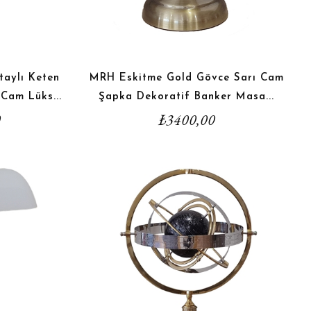
taylı Keten
MRH Eskitme Gold Gövce Sarı Cam
Cam Lüks...
Şapka Dekoratif Banker Masa...
0
₺
3400,00