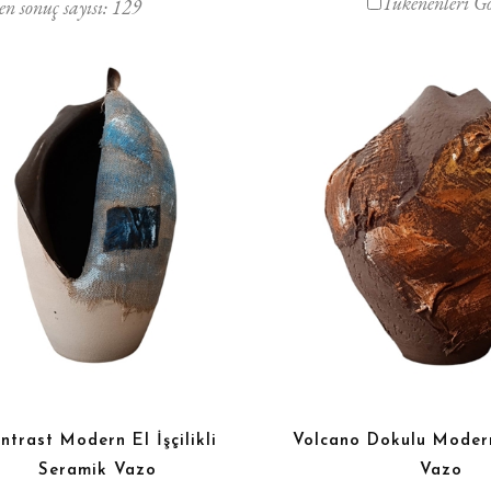
Tükenenleri G
en sonuç sayısı:
129
ntrast Modern El İşçilikli
Volcano Dokulu Moder
Seramik Vazo
Vazo