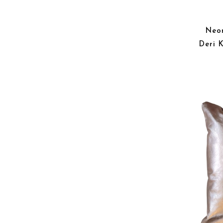
Neo
Deri K