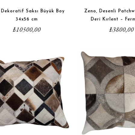
 Dekoratif Saksı Büyük Boy
Zeno, Desenli Patch
34x56 cm
Deri Kırlent – Fermu
₺
10500,00
₺
3800,00