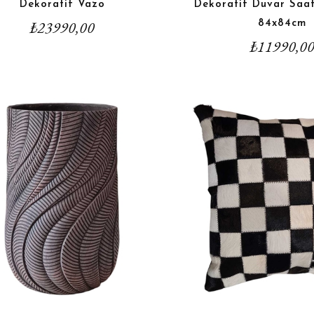
Dekoratif Vazo
Dekoratif Duvar Saat
₺
23990,00
84x84cm
₺
11990,0