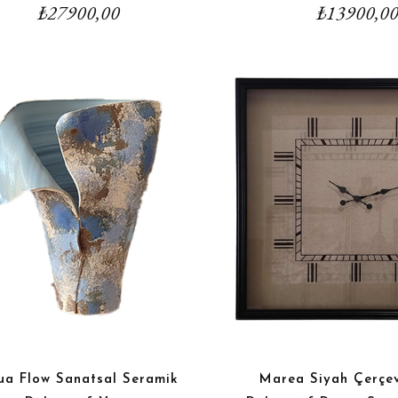
₺
27900,00
₺
13900,0
ua Flow Sanatsal Seramik
Marea Siyah Çerçev