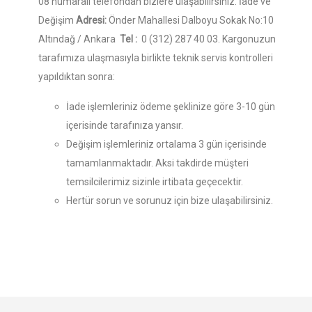
08 numaralı telefondan bizlere ulaşabilirsiniz. İade ve
Değişim
Adresi:
Önder Mahallesi Dalboyu Sokak No:10
Altındağ / Ankara
Tel :
0 (312) 287 40 03. Kargonuzun
tarafımıza ulaşmasıyla birlikte teknik servis kontrolleri
yapıldıktan sonra:
İade işlemleriniz ödeme şeklinize göre 3-10 gün
içerisinde tarafınıza yansır.
Değişim işlemleriniz ortalama 3 gün içerisinde
tamamlanmaktadır. Aksi takdirde müşteri
temsilcilerimiz sizinle irtibata geçecektir.
Hertür sorun ve sorunuz için bize ulaşabilirsiniz.