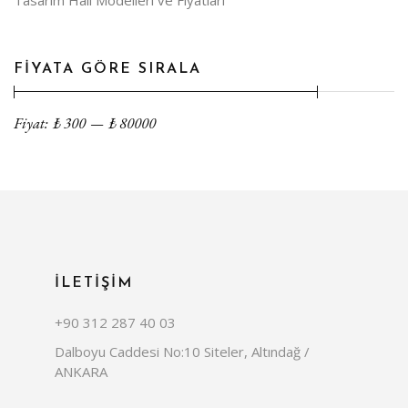
Tasarım Halı Modelleri ve Fiyatları
FİYATA GÖRE SIRALA
Fiyat:
₺
300
—
₺
80000
İLETİŞİM
+90 312 287 40 03
Dalboyu Caddesi No:10 Siteler, Altındağ /
ANKARA