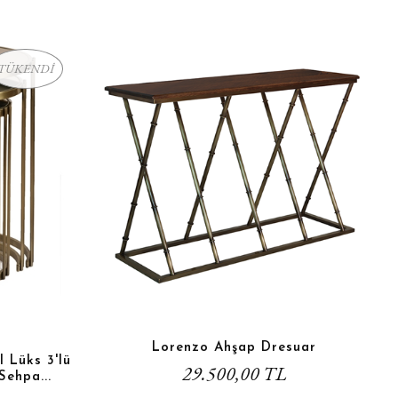
TÜKENDİ
Lorenzo Ahşap Dresuar
 Lüks 3'lü
29.500,00 TL
Sehpa...