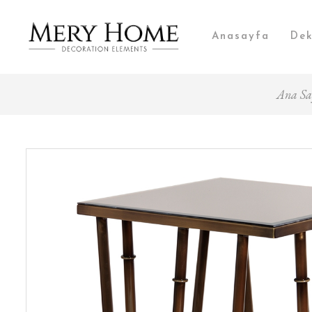
Anasayfa
Dek
Ana Sa