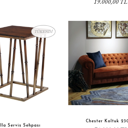
19.000,00 TL
TÜKENDİ
Chester Koltuk 23
lla Servis Sehpası