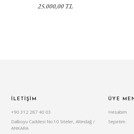
25.000,00 TL
İLETİŞİM
ÜYE ME
+90 312 287 40 03
Hesabım
Dalboyu Caddesi No:10 Siteler, Altındağ /
Sepetim
ANKARA