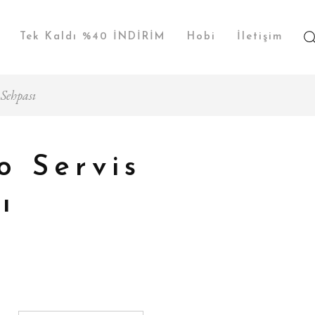
Tek Kaldı %40 İNDİRİM
Hobi
İletişim
 Sehpası
o Servis
ı