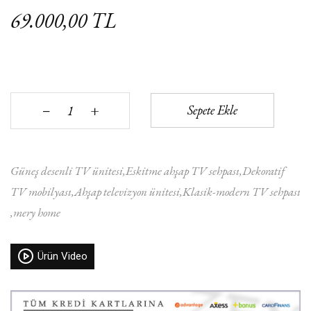
69.000,00 TL
+
Sepete Ekle
‒
Güneş desenli TV ünitesi
Eskitme ahşap TV sehpası
Dekoratif
TV mobilyası
Ahşap televizyon ünitesi
Klasik-modern TV sehpası
mery home
Ürün Video