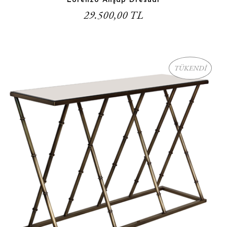
Lorenzo Ahşap Dresuar
29.500,00 TL
TÜKENDİ