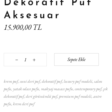
Dekoratif Puf
Aksesuar
15.900,00 TL
+
Sepete Ekle
‒
krem puf
suni deri puf
dekoratif puf
luxury puf modeli
salon
pufu
yatak odası pufu
makyaj masası pufu
contemporary puf
şık
dekoratif puf
deri görünümlü puf
premium puf modeli
antre
pufu
krem deri puf