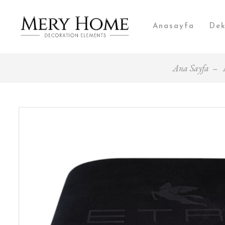
Anasayfa
Dek
Ana Sayfa