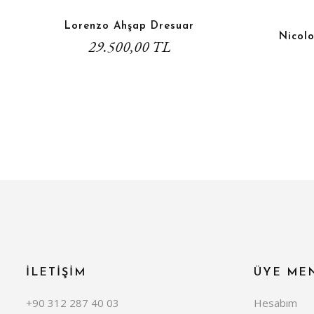
Lorenzo Ahşap Dresuar
Nicol
29.500,00 TL
İLETİŞİM
ÜYE ME
+90 312 287 40 03
Hesabım