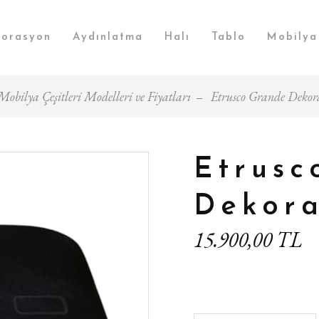
orasyon
Aydınlatma
Halı
Tablo
Mobilya
Mobilya Çeşitleri Modelleri ve Fiyatları
Etrusco Grande Dekora
Etrusc
Dekora
15.900,00 TL