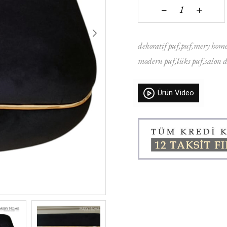
+
‒
dekoratif puf
puf
mery hom
modern puf
lüks puf
salon 
Ürün Video