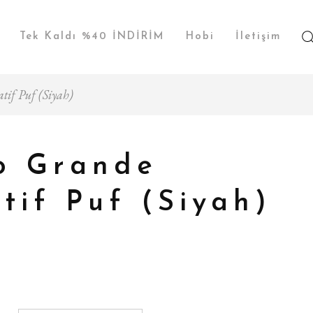
Tek Kaldı %40 İNDİRİM
Hobi
İletişim
tif Puf (Siyah)
o Grande
tif Puf (Siyah)