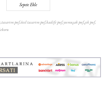
Sepete Ekle
e
tasarım puf
özel tasarım puf
kadife puf
yumuşak puf
şık puf
dekoru