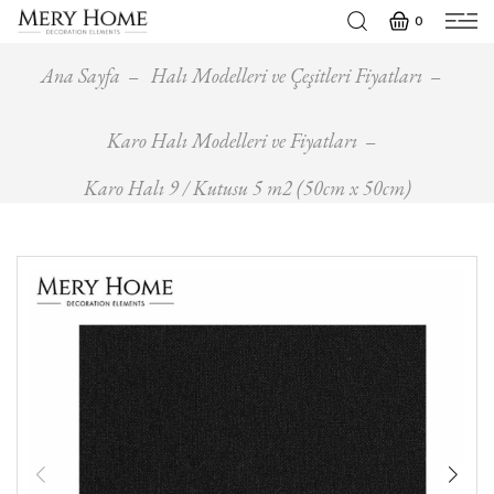
0
Ana Sayfa
Halı Modelleri ve Çeşitleri Fiyatları
Karo Halı Modelleri ve Fiyatları
Karo Halı 9 / Kutusu 5 m2 (50cm x 50cm)