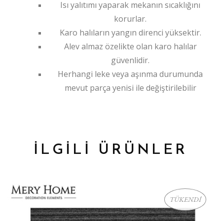
Isı yalıtımı yaparak mekanın sıcaklığını
korurlar.
Karo halıların yangın direnci yüksektir.
Alev almaz özelikte olan karo halılar
güvenlidir.
Herhangi leke veya aşınma durumunda
mevut parça yenisi ile değiştirilebilir
İLGİLİ ÜRÜNLER
TÜKENDİ