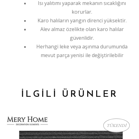
Isı yalıtımı yaparak mekanın sıcaklığını
korurlar.
Karo halıların yangın direnci yüksektir.
Alev almaz özelikte olan karo halılar
güvenlidir.
Herhangi leke veya aşınma durumunda
mevut parça yenisi ile değiştirilebilir
İLGİLİ ÜRÜNLER
TÜKENDİ