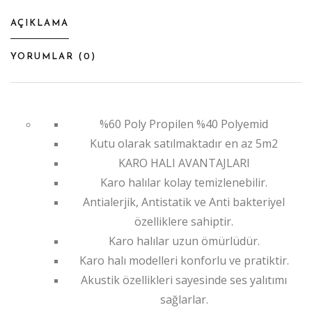
AÇIKLAMA
YORUMLAR (
0
)
%60 Poly Propilen %40 Polyemid
Kutu olarak satılmaktadır en az 5m2
KARO HALI AVANTAJLARI
Karo halılar kolay temizlenebilir.
Antialerjik, Antistatik ve Anti bakteriyel
özelliklere sahiptir.
Karo halılar uzun ömürlüdür.
Karo halı modelleri konforlu ve pratiktir.
Akustik özellikleri sayesinde ses yalıtımı
sağlarlar.