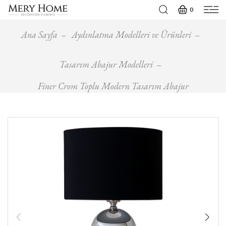
0
Ana Sayfa
Aydınlatma Modelleri ve Ürünleri
Tasarım Abajur Modelleri
Finer Crom Toplu Modern Tasarım Abajur