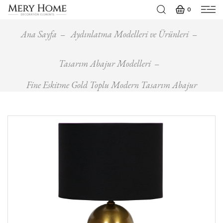
0
Ana Sayfa
Aydınlatma Modelleri ve Ürünleri
Tasarım Abajur Modelleri
Fine Eskitme Gold Toplu Modern Tasarım Abajur