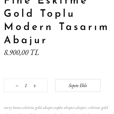
Fine Eskitme
Gold Toplu
Modern Tasarım
Abajur
8.900,00 TL
+
Sepete Ekle
‒
mery home
eskitme gold abajur
toplu abajur
abajur
eskitme gold