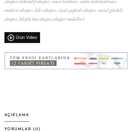
abajur
dekoratif abajur
masa lambası
salon aydınlatması
modern abajur
lüks abajur
siyah şapkalı abajur
metal gövdeli
abajur
büyük boy abajur
abajur modelleri
Ürün Video
AÇIKLAMA
YORUMLAR (
0
)