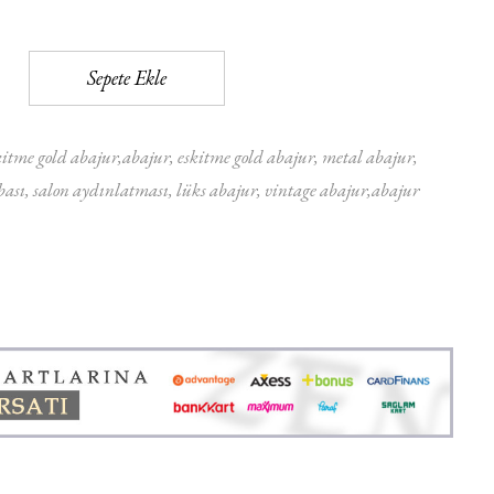
Sepete Ekle
kitme gold abajur
abajur
eskitme gold abajur
metal abajur
ası
salon aydınlatması
lüks abajur
vintage abajur
abajur