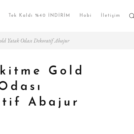
Tek Kaldı %40 İNDİRİM
Hobi
İletişim
old Yatak Odası Dekoratif Abajur
kitme Gold
Odası
tif Abajur