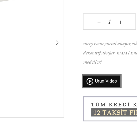
+
‒
mery home
metal abajur
es
dekoratif abajur
masa lamb
modelleri
Ürün Video