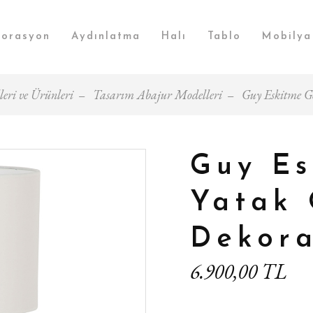
orasyon
Aydınlatma
Halı
Tablo
Mobilya
eri ve Ürünleri
Tasarım Abajur Modelleri
Guy Eskitme G
Guy Es
Yatak 
Dekora
6.900,00 TL