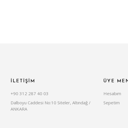
İLETİŞİM
ÜYE ME
+90 312 287 40 03
Hesabım
Dalboyu Caddesi No:10 Siteler, Altındağ /
Sepetim
ANKARA