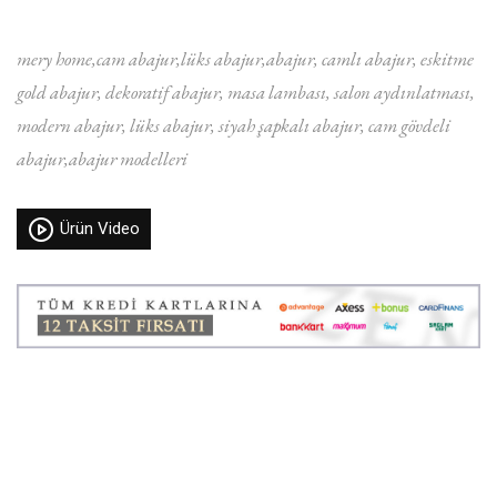
mery home
cam abajur
lüks abajur
abajur
camlı abajur
eskitme
gold abajur
dekoratif abajur
masa lambası
salon aydınlatması
modern abajur
lüks abajur
siyah şapkalı abajur
cam gövdeli
abajur
abajur modelleri
Ürün Video