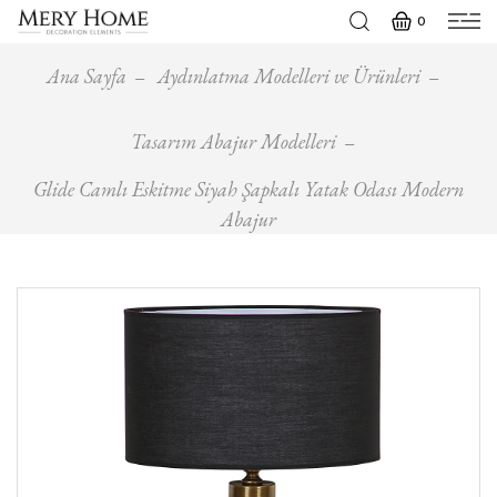
0
Ana Sayfa
Aydınlatma Modelleri ve Ürünleri
Tasarım Abajur Modelleri
Glide Camlı Eskitme Siyah Şapkalı Yatak Odası Modern
Abajur