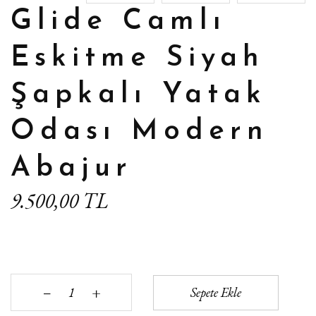
Glide Camlı
Eskitme Siyah
Şapkalı Yatak
Odası Modern
Abajur
9.500,00 TL
+
Sepete Ekle
‒