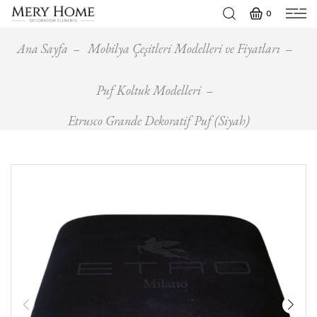
0
Ana Sayfa
Mobilya Çeşitleri Modelleri ve Fiyatları
Puf Koltuk Modelleri
Etrusco Grande Dekoratif Puf (Siyah)