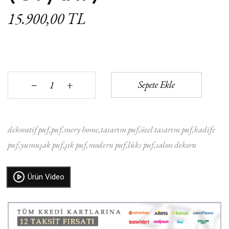
15.900,00 TL
+
Sepete Ekle
‒
dekoratif puf
puf
mery home
tasarım puf
özel tasarım puf
kadife
puf
yumuşak puf
şık puf
modern puf
lüks puf
salon dekoru
Ürün Video