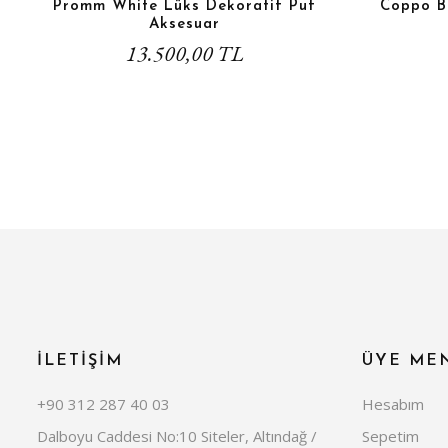
Promm White Lüks Dekoratif Puf
Coppo B
Aksesuar
13.500,00 TL
İLETİŞİM
ÜYE ME
+90 312 287 40 03
Hesabım
Dalboyu Caddesi No:10 Siteler, Altındağ /
Sepetim