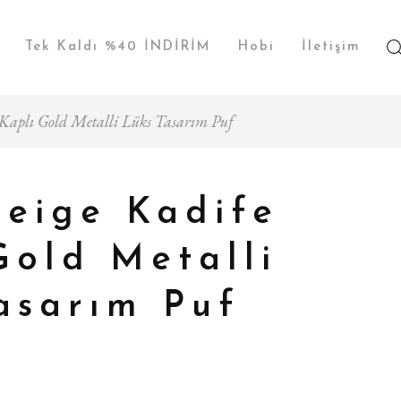
Tek Kaldı %40 İNDİRİM
Hobi
İletişim
 Kaplı Gold Metalli Lüks Tasarım Puf
eige Kadife
Gold Metalli
asarım Puf