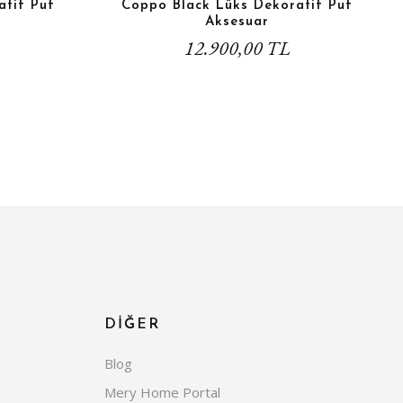
atif Puf
Coppo Black Lüks Dekoratif Puf
Aksesuar
12.900,00 TL
DİĞER
Blog
Mery Home Portal