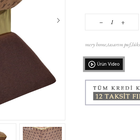
+
‒
mery home
tasarım puf
lüks
Ürün Video