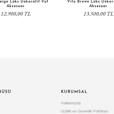
eige Lüks Dekoratif Puf
Vito Brown Lüks Dekor
Aksesuar
Aksesuar
12.900,00 TL
13.500,00 TL
NÜSÜ
KURUMSAL
Hakkımızda
Gizlilik ve Güvenlik Politikası