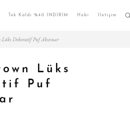
Tek Kaldı %40 İNDİRİM
Hobi
İletişim
 Lüks Dekoratif Puf Aksesuar
rown Lüks
tif Puf
ar