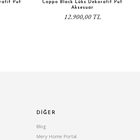
atif Puf
Coppo Black Lüks Dekoratif Puf
Aksesuar
12.900,00 TL
DİĞER
Blog
Mery Home Portal