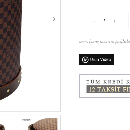
+
‒
mery home
tasarım puf
lüks
Ürün Video