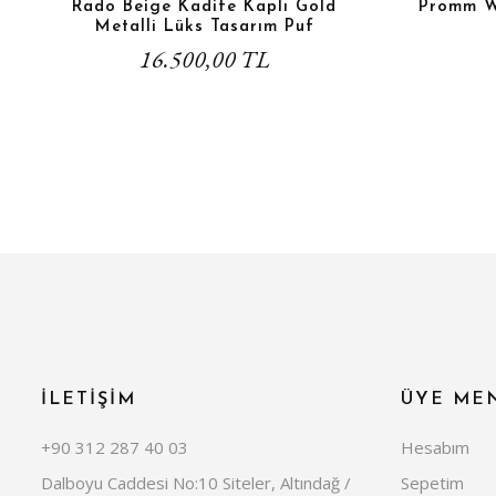
Rado Beige Kadife Kaplı Gold
Promm W
Metalli Lüks Tasarım Puf
16.500,00 TL
İLETİŞİM
ÜYE ME
+90 312 287 40 03
Hesabım
Dalboyu Caddesi No:10 Siteler, Altındağ /
Sepetim