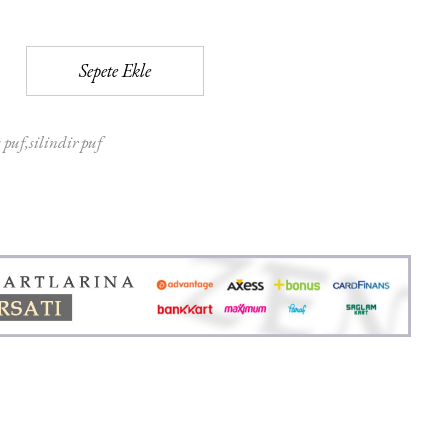
Sepete Ekle
 puf
silindir puf