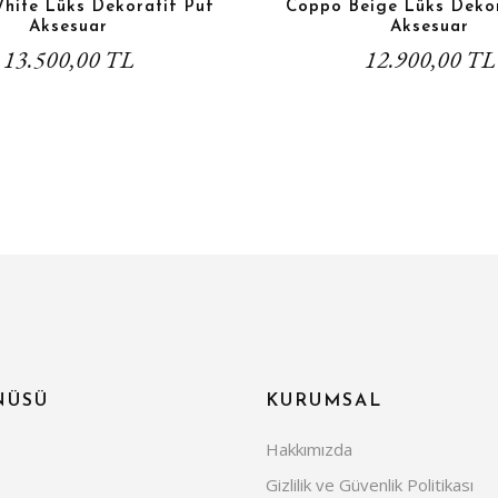
hite Lüks Dekoratif Puf
Coppo Beige Lüks Dekor
Aksesuar
Aksesuar
13.500,00 TL
12.900,00 TL
NÜSÜ
KURUMSAL
Hakkımızda
Gizlilik ve Güvenlik Politikası