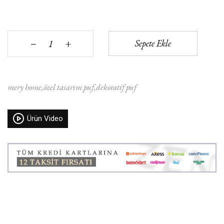
+
Sepete Ekle
‒
mery home
özel tasarım puf
dekoratif puf
Ürün Video