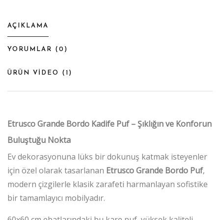
AÇIKLAMA
YORUMLAR (
0
)
ÜRÜN VİDEO (
1
)
Etrusco Grande Bordo Kadife Puf – Şıklığın ve Konforun
Buluştuğu Nokta
Ev dekorasyonuna lüks bir dokunuş katmak isteyenler
için özel olarak tasarlanan
Etrusco Grande
Bordo Puf
,
modern çizgilerle klasik zarafeti harmanlayan sofistike
bir tamamlayıcı mobilyadır.
60x60 cm ebatlarındaki bu kare puf, yüksek kaliteli