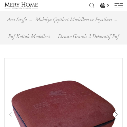
0
Ana Sayfa
Mobilya Çeşitleri Modelleri ve Fiyatları
Puf Koltuk Modelleri
Etrusco Grande 2 Dekoratif Puf