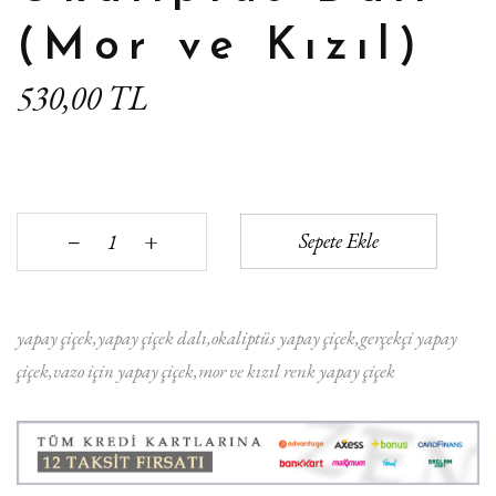
(Mor ve Kızıl)
530,00 TL
+
Sepete Ekle
‒
yapay çiçek
yapay çiçek dalı
okaliptüs yapay çiçek
gerçekçi yapay
çiçek
vazo için yapay çiçek
mor ve kızıl renk yapay çiçek