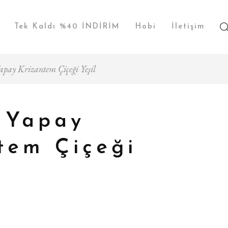
Tek Kaldı %40 İNDİRİM
Hobi
İletişim
apay Krizantem Çiçeği Yeşil
 Yapay
tem Çiçeği