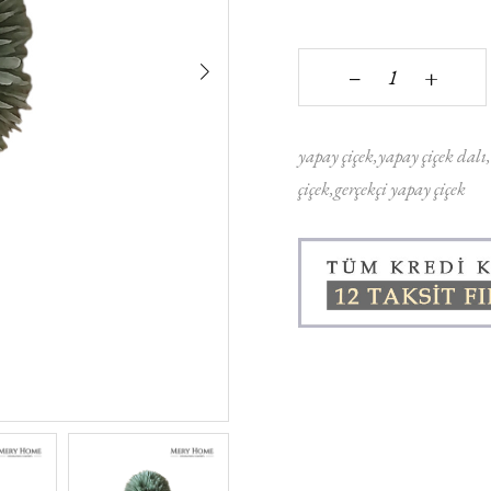
+
‒
yapay çiçek
yapay çiçek dalı
çiçek
gerçekçi yapay çiçek