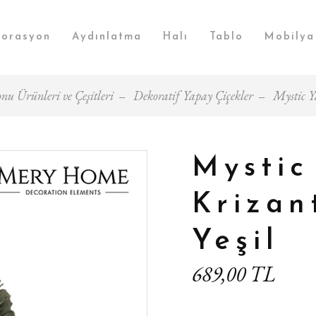
orasyon
Aydınlatma
Halı
Tablo
Mobilya
nu Ürünleri ve Çeşitleri
Dekoratif Yapay Çiçekler
Mystic Y
Mystic
Krizan
Yeşil
689,00 TL