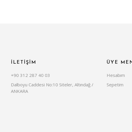
İLETİŞİM
ÜYE ME
+90 312 287 40 03
Hesabım
Dalboyu Caddesi No:10 Siteler, Altındağ /
Sepetim
ANKARA