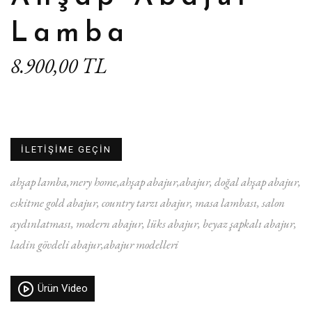
Lamba
8.900,00 TL
İLETİŞİME GEÇİN
ahşap lamba
mery home
ahşap abajur
abajur
doğal ahşap abajur
eskitme gold abajur
country tarzı abajur
masa lambası
salon
aydınlatması
modern abajur
lüks abajur
beyaz şapkalı abajur
ladin gövdeli abajur
abajur modelleri
Ürün Video