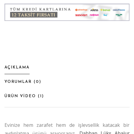
AÇIKLAMA
YORUMLAR (
0
)
ÜRÜN VİDEO (
1
)
Evinize hem zarafet hem de işlevsellik katacak bir
aydınlatma ürünü arıyorsanız,
Dabhan Lüks Abajur