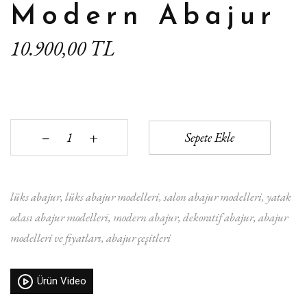
Modern Abajur
10.900,00 TL
+
Sepete Ekle
‒
lüks abajur
lüks abajur modelleri
salon abajur modelleri
yatak
odası abajur modelleri
modern abajur
dekoratif abajur
abajur
modelleri ve fiyatları
abajur çeşitleri
Ürün Video