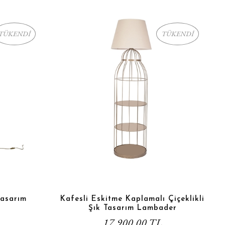
TÜKENDİ
TÜKENDİ
Tasarım
Kafesli Eskitme Kaplamalı Çiçeklikli
Şık Tasarım Lambader
17.900,00 TL