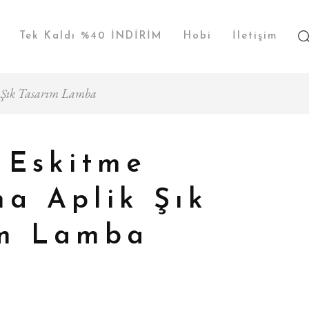
Tek Kaldı %40 İNDİRİM
Hobi
İletişim
 Şık Tasarım Lamba
 Eskitme
a Aplik Şık
ım Lamba