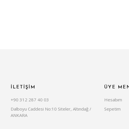
İLETİŞİM
ÜYE ME
+90 312 287 40 03
Hesabım
Dalboyu Caddesi No:10 Siteler, Altındağ /
Sepetim
ANKARA