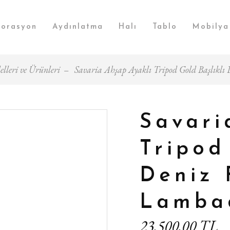
orasyon
Aydınlatma
Halı
Tablo
Mobilya
leri ve Ürünleri
Savaria Ahşap Ayaklı Tripod Gold Başlıklı
Savari
Tripod
Deniz 
Lamba
23.500,00 TL