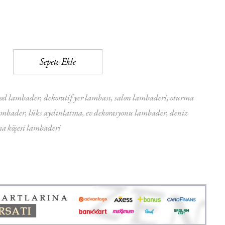
Sepete Ekle
pod lambader
dekoratif yer lambası
salon lambaderi
oturma
ambader
lüks aydınlatma
ev dekorasyonu lambader
deniz
a köşesi lambaderi