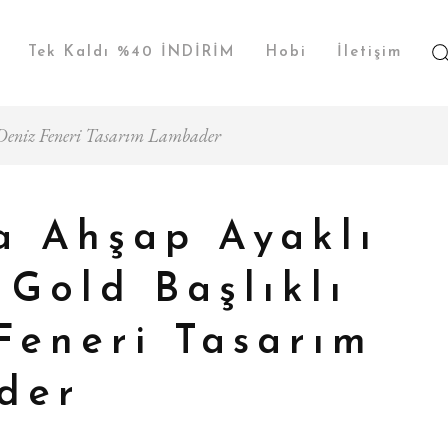
Tek Kaldı %40 İNDİRİM
Hobi
İletişim
 Deniz Feneri Tasarım Lambader
a Ahşap Ayaklı
 Gold Başlıklı
Feneri Tasarım
der