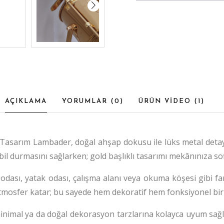
AÇIKLAMA
YORUMLAR (
0
)
ÜRÜN VİDEO (
1
)
Tasarım Lambader, doğal ahşap dokusu ile lüks metal detayla
il durmasını sağlarken; gold başlıklı tasarımı mekânınıza so
dası, yatak odası, çalışma alanı veya okuma köşesi gibi fa
r atmosfer katar; bu sayede hem dekoratif hem fonksiyonel b
mal ya da doğal dekorasyon tarzlarına kolayca uyum sağlar.