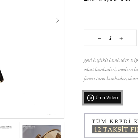
+
‒
gold başlıklı lambader
tri
odası lambaderi
modern l
feneri tarzı lambader
okum
Ürün Video