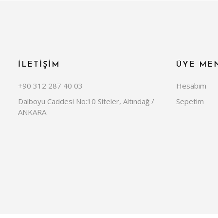
İLETİŞİM
ÜYE ME
+90 312 287 40 03
Hesabım
Dalboyu Caddesi No:10 Siteler, Altındağ /
Sepetim
ANKARA