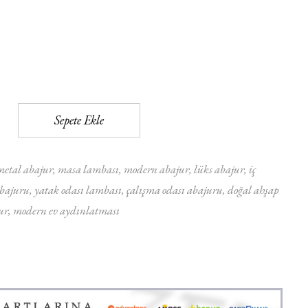
Sepete Ekle
metal abajur
masa lambası
modern abajur
lüks abajur
iç
abajuru
yatak odası lambası
çalışma odası abajuru
doğal ahşap
ur
modern ev aydınlatması