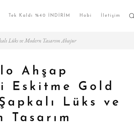
Tek Kaldı %40 İNDİRİM
Hobi
İletişim
kalı Lüks ve Modern Tasarım Abajur
lo Ahşap
i Eskitme Gold
Şapkalı Lüks ve
n Tasarım