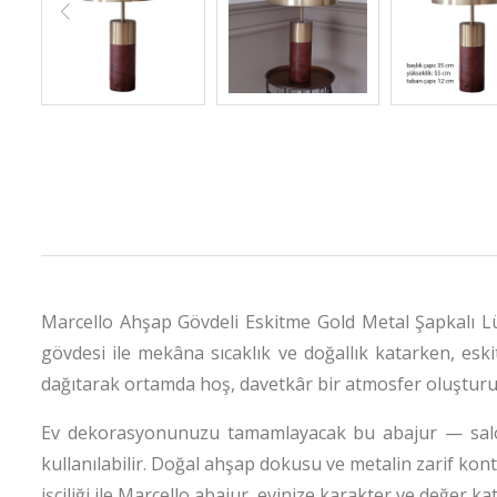
Marcello Ahşap Gövdeli Eskitme Gold Metal Şapkalı Lü
gövdesi ile mekâna sıcaklık ve doğallık katarken, esk
dağıtarak ortamda hoş, davetkâr bir atmosfer oluşturu
Ev dekorasyonunuzu tamamlayacak bu abajur — salon,
kullanılabilir. Doğal ahşap dokusu ve metalin zarif ko
işçiliği ile Marcello abajur, evinize karakter ve değer ka