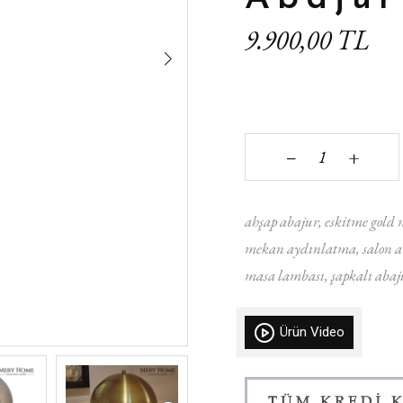
9.900,00 TL
+
‒
ahşap abajur
eskitme gold 
mekan aydınlatma
salon 
masa lambası
şapkalı abaj
Ürün Video