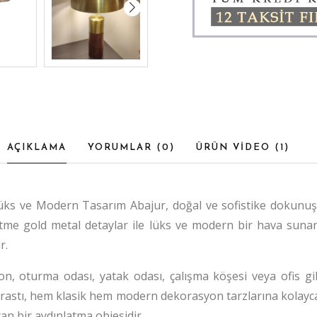
AÇIKLAMA
YORUMLAR (
0
)
ÜRÜN VİDEO (
1
)
ks ve Modern Tasarım Abajur, doğal ve sofistike dokunuşla
itme gold metal detaylar ile lüks ve modern bir hava sunar
r.
 oturma odası, yatak odası, çalışma köşesi veya ofis gi
ntrastı, hem klasik hem modern dekorasyon tarzlarına kolay
tan bir aydınlatma objesidir.