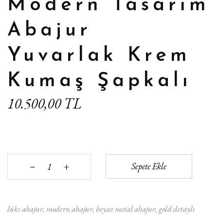
Modern Tasarım
Abajur
Yuvarlak Krem
Kumaş Şapkalı
10.500,00 TL
+
Sepete Ekle
‒
lüks abajur
modern abajur
beyaz metal abajur
gold detaylı