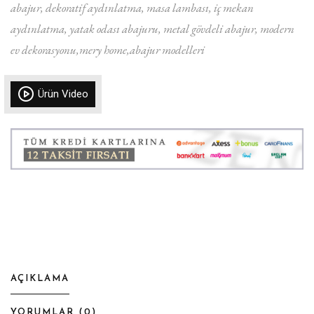
abajur
dekoratif aydınlatma
masa lambası
iç mekan
aydınlatma
yatak odası abajuru
metal gövdeli abajur
modern
ev dekorasyonu
mery home
abajur modelleri
Ürün Video
AÇIKLAMA
YORUMLAR (
0
)