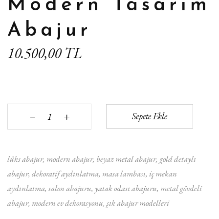
Modern Tasarım
Abajur
10.500,00 TL
+
Sepete Ekle
‒
lüks abajur
modern abajur
beyaz metal abajur
gold detaylı
abajur
dekoratif aydınlatma
masa lambası
iç mekan
aydınlatma
salon abajuru
yatak odası abajuru
metal gövdeli
abajur
modern ev dekorasyonu
şık abajur modelleri