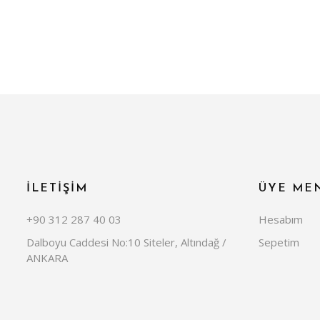
İLETİŞİM
ÜYE ME
+90 312 287 40 03
Hesabım
Dalboyu Caddesi No:10 Siteler, Altındağ /
Sepetim
ANKARA