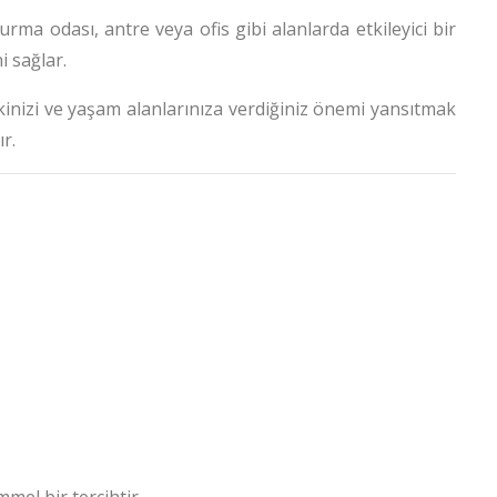
ma odası, antre veya ofis gibi alanlarda etkileyici bir
i sağlar.
kinizi ve yaşam alanlarınıza verdiğiniz önemi yansıtmak
r.
mel bir tercihtir.