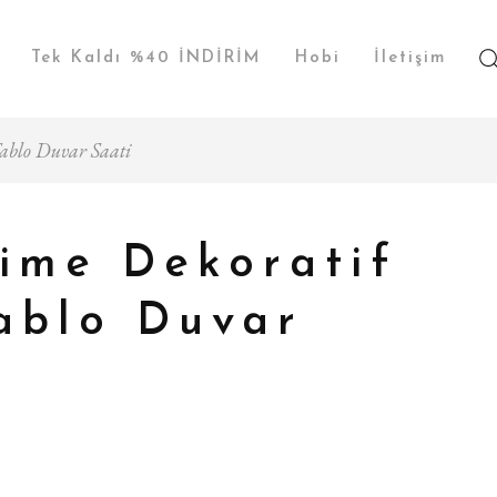
Tek Kaldı %40 İNDİRİM
Hobi
İletişim
Tablo Duvar Saati
ime Dekoratif
ablo Duvar