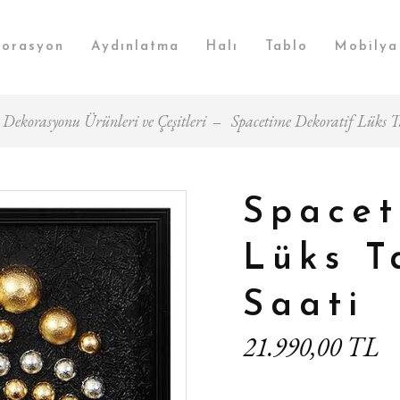
orasyon
Aydınlatma
Halı
Tablo
Mobilya
 Dekorasyonu Ürünleri ve Çeşitleri
Spacetime Dekoratif Lüks 
Spacet
Lüks T
Saati
21.990,00 TL