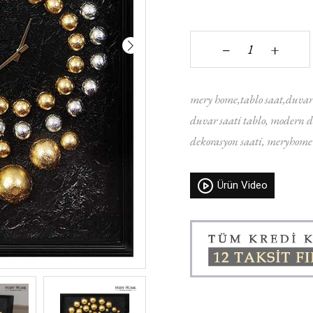
+
‒
mery home
tablo saat
duvar
duvar saati tablo
modern de
dekorasyon saati
meryhome 
Ürün Video