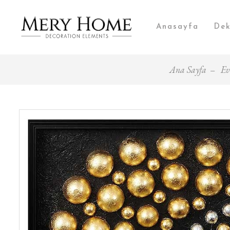
Anasayfa
Dek
Ana Sayfa
Ev