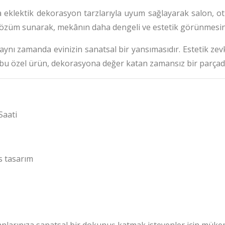
 eklektik dekorasyon tarzlarıyla uyum sağlayarak salon, otur
ir çözüm sunarak, mekânın daha dengeli ve estetik görünmesin
 aynı zamanda evinizin sanatsal bir yansımasıdır.
Estetik zev
n bu özel ürün, dekorasyona değer katan zamansız bir parçadı
Saati
s tasarım
anlarınıza sanatsal bir dokunuş katmak isteyenler için mükem