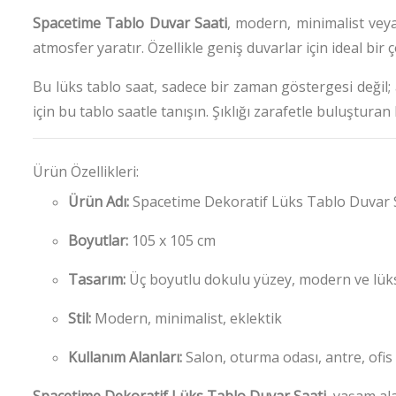
Spacetime Tablo Duvar Saati
, modern, minimalist veya
atmosfer yaratır.
Özellikle geniş duvarlar için ideal b
Bu lüks tablo saat, sadece bir zaman göstergesi değil;
için bu tablo saatle tanışın.
Şıklığı zarafetle buluştura
Ürün Özellikleri:
Ürün Adı:
Spacetime Dekoratif Lüks Tablo Duvar 
Boyutlar:
105 x 105 cm
Tasarım:
Üç boyutlu dokulu yüzey, modern ve lük
Stil:
Modern, minimalist, eklektik
Kullanım Alanları:
Salon, oturma odası, antre, ofis
Spacetime Dekoratif Lüks Tablo Duvar Saati
, yaşam al