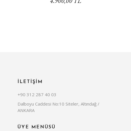
4.900,00 TL
İLETİŞİM
+90 312 287 40 03
Dalboyu Caddesi No:10 Siteler, Altındağ /
ANKARA
ÜYE MENÜSÜ