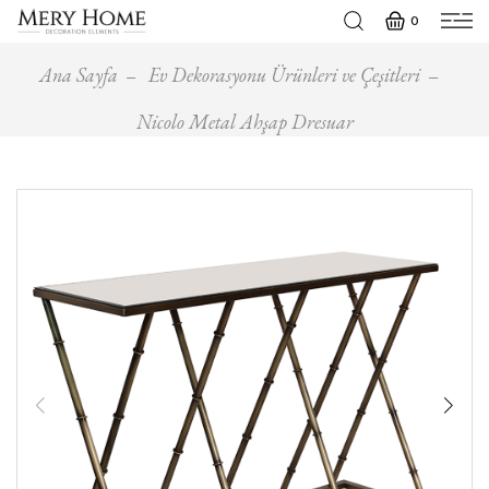
0
Ana Sayfa
Ev Dekorasyonu Ürünleri ve Çeşitleri
Nicolo Metal Ahşap Dresuar