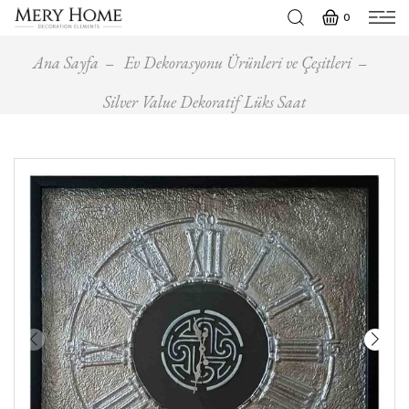
0
Ana Sayfa
Ev Dekorasyonu Ürünleri ve Çeşitleri
Silver Value Dekoratif Lüks Saat