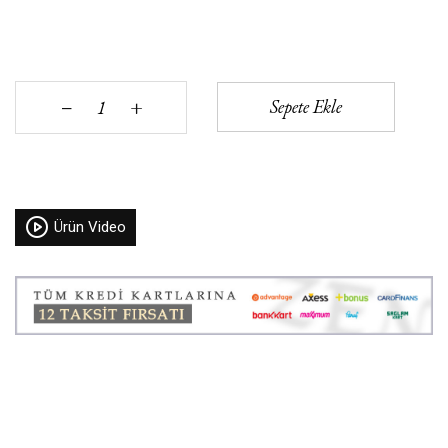
+
Sepete Ekle
‒
Ürün Video