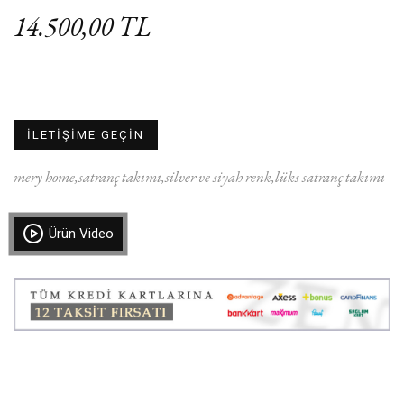
14.500,00 TL
İLETİŞİME GEÇİN
mery home
satranç takımı
silver ve siyah renk
lüks satranç takımı
Ürün Video