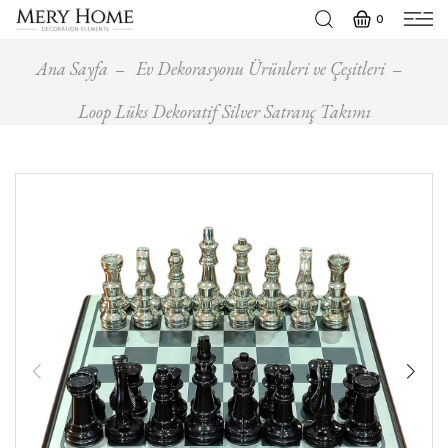
0
Ana Sayfa
Ev Dekorasyonu Ürünleri ve Çeşitleri
Loop Lüks Dekoratif Silver Satranç Takımı