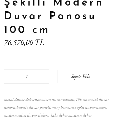
Şekilli Modern
Duvar Panosu
100 cm
76.570,00 TL
+
Sepete Ekle
‒
metal duvar dekoru
modern duvar panosu
100 cm metal duvar
dekoru
kavisli duvar paneli
mery home
rose gold duvar dekoru
modern salon duvar dekoru
lüks dekor
modern dekor