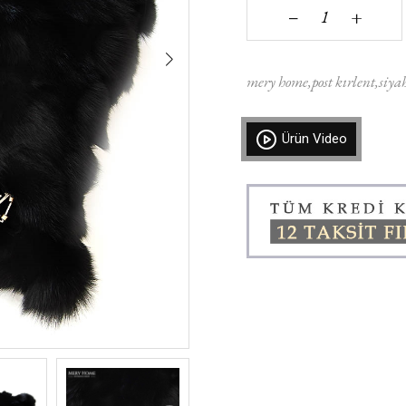
+
‒
mery home
post kırlent
siya
Ürün Video