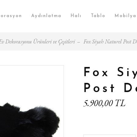
orasyon
Aydınlatma
Halı
Tablo
Mobilya
Ev Dekorasyonu Ürünleri ve Çeşitleri
Fox Siyah Naturel Post De
Fox Si
Post D
5.900,00 TL