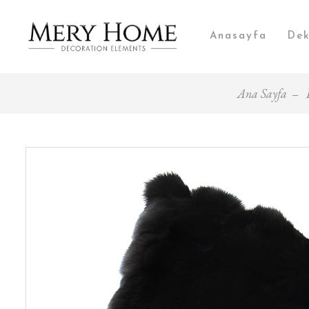
Anasayfa
Dek
Ana Sayfa