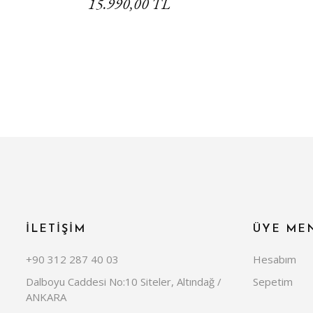
15.990,00 TL
İLETİŞİM
ÜYE ME
+90 312 287 40 03
Hesabım
Dalboyu Caddesi No:10 Siteler, Altındağ /
Sepetim
ANKARA