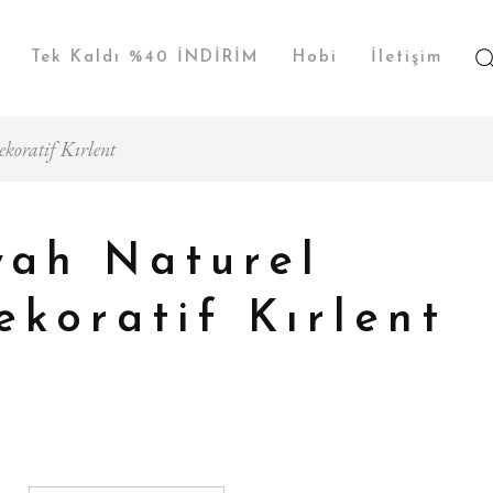
Tek Kaldı %40 İNDİRİM
Hobi
İletişim
koratif Kırlent
yah Naturel
ekoratif Kırlent