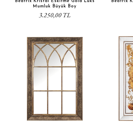
Beatrix Kristal Eskitme Gold Lüks
Beatrix 
Mumluk Büyük Boy
3.250,00 TL