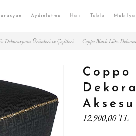
orasyon
Aydınlatma
Halı
Tablo
Mobilya
Ev Dekorasyonu Ürünleri ve Çeşitleri
Coppo Black Lüks Dekorat
Coppo 
Dekora
Aksesu
12.900,00 TL