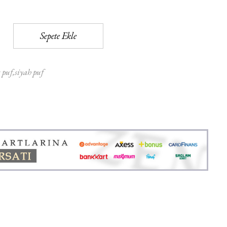
Sepete Ekle
 puf
siyah puf