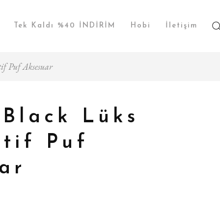
Tek Kaldı %40 İNDİRİM
Hobi
İletişim
if Puf Aksesuar
Black Lüks
tif Puf
ar