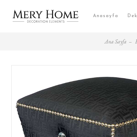
Anasayfa
Dek
Ana Sayfa