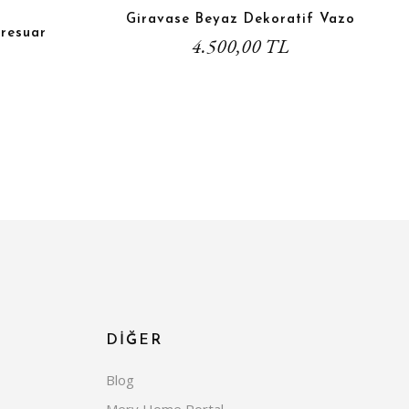
Giravase Beyaz Dekoratif Vazo
resuar
4.500,00 TL
DİĞER
Blog
Mery Home Portal