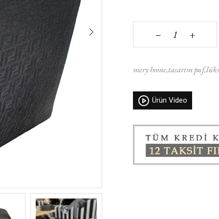
+
‒
mery home
tasarım puf
lüks
Ürün Video