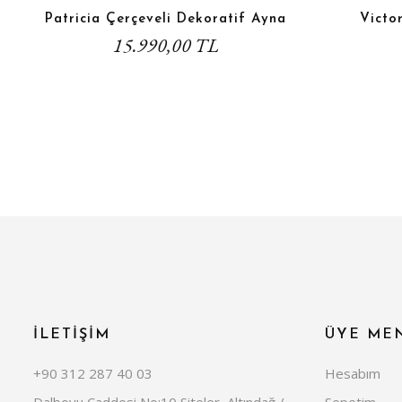
Patricia Çerçeveli Dekoratif Ayna
Victor
15.990,00 TL
İLETİŞİM
ÜYE ME
+90 312 287 40 03
Hesabım
Dalboyu Caddesi No:10 Siteler, Altındağ /
Sepetim