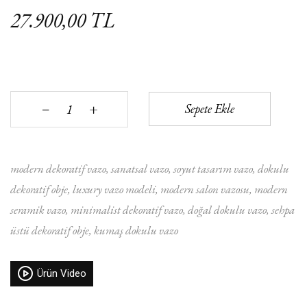
27.900,00 TL
+
Sepete Ekle
‒
modern dekoratif vazo
sanatsal vazo
soyut tasarım vazo
dokulu
dekoratif obje
luxury vazo modeli
modern salon vazosu
modern
seramik vazo
minimalist dekoratif vazo
doğal dokulu vazo
sehpa
üstü dekoratif obje
kumaş dokulu vazo
Ürün Video