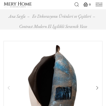
0
Ana Sayfa
Ev Dekorasyonu Ürünleri ve Çeşitleri
Contrast Modern El İşçilikli Seramik Vazo