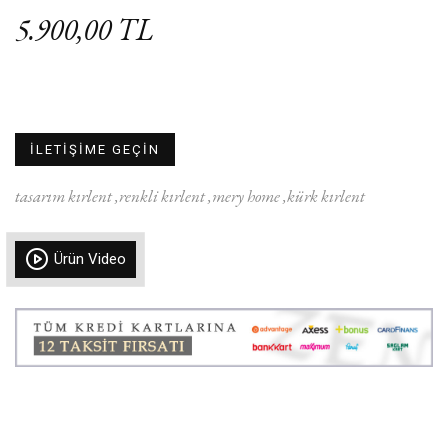
5.900,00 TL
İLETİŞİME GEÇİN
tasarım kırlent
renkli kırlent
mery home
kürk kırlent
Ürün Video