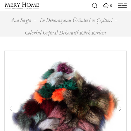
0
Ana Sayfa
Ev Dekorasyonu Ürünleri ve Çeşitleri
Colorful Orjinal Dekoratif Kürk Kırlent