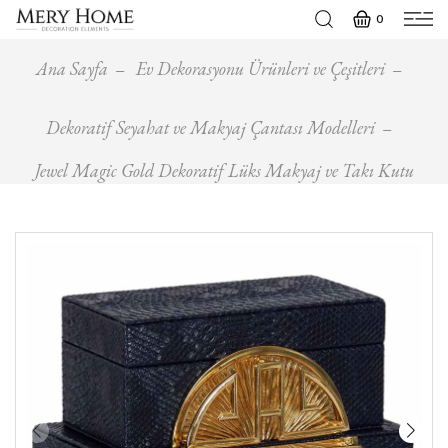
0
Ana Sayfa
Ev Dekorasyonu Ürünleri ve Çeşitleri
Dekoratif Seyahat ve Makyaj Çantası Modelleri
Jewel Magic Gold Dekoratif Lüks Makyaj ve Takı Kutu