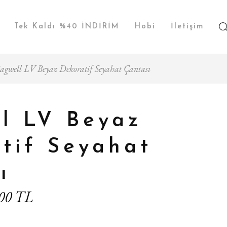
Tek Kaldı %40 İNDİRİM
Hobi
İletişim
agwell LV Beyaz Dekoratif Seyahat Çantası
l LV Beyaz
tif Seyahat
ı
,00 TL