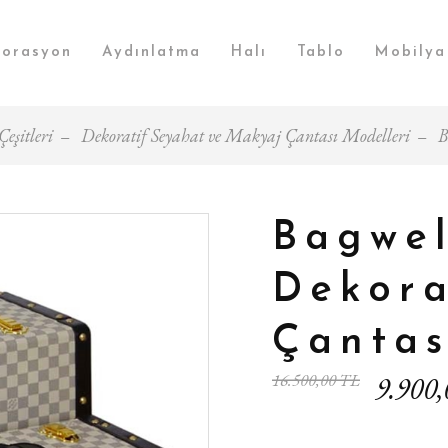
orasyon
Aydınlatma
Halı
Tablo
Mobilya
eşitleri
Dekoratif Seyahat ve Makyaj Çantası Modelleri
B
Bagwel
Dekora
Çantas
16.500,00 TL
9.900