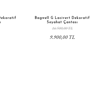
Dekoratif
Bagwell G Lacivert Dekoratif
ı
Seyahat Çantası
16.500,00 TL
9.900,00 TL