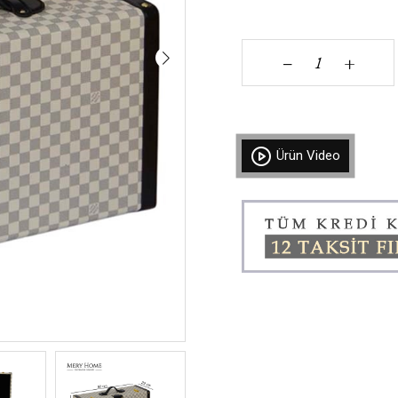
+
‒
Ürün Video