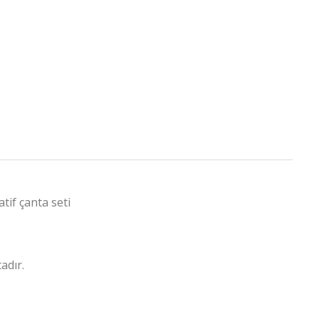
tif çanta seti
tadır.