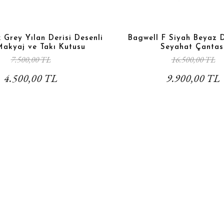
Grey Yılan Derisi Desenli
Bagwell F Siyah Beyaz 
Makyaj ve Takı Kutusu
Seyahat Çantas
7.500,00 TL
16.500,00 TL
4.500,00 TL
9.900,00 TL