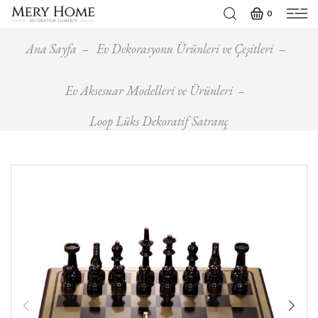
0
Ana Sayfa
Ev Dekorasyonu Ürünleri ve Çeşitleri
Ev Aksesuar Modelleri ve Ürünleri
Loop Lüks Dekoratif Satranç