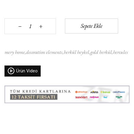
+
Sepete Ekle
‒
mery home
decoration elements
herkül heykel
gold herkül
hercules
Ürün Video