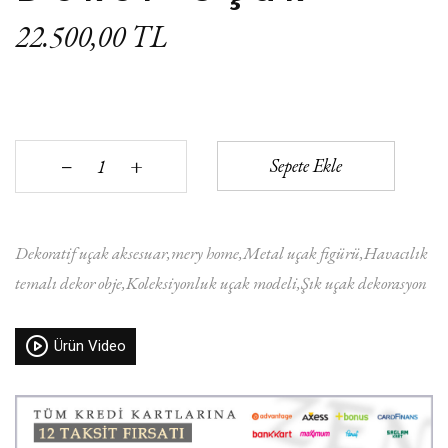
22.500,00 TL
+
Sepete Ekle
‒
Dekoratif uçak aksesuar
mery home
Metal uçak figürü
Havacılık
temalı dekor obje
Koleksiyonluk uçak modeli
Şık uçak dekorasyon
Ürün Video