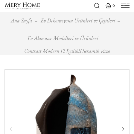
0
Ana Sayfa
Ev Dekorasyonu Ürünleri ve Çeşitleri
Ev Aksesuar Modelleri ve Ürünleri
Contrast Modern El İşçilikli Seramik Vazo