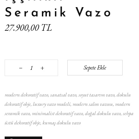
Seramik Vazo
27.900,00 TL
+
Sepete Ekle
‒
modern dekoratif vazo
sanatsal vazo
soyut tasarım vazo
dokulu
dekoratif obje
luxury vazo modeli
modern salon vazosu
modern
seramik vazo
minimalist dekoratif vazo
doğal dokulu vazo
sehpa
üstü dekoratif obje
kumaş dokulu vazo