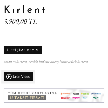
Kırlent
5.900,00 TL
İLETİŞİME GEÇİN
tasarım kırlent
renkli kırlent
mery home
kürk kırlent
Ürün Video