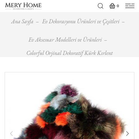
0
Ana Sayfa
Ev Dekorasyonu Ürünleri ve Çeşitleri
Ev Aksesuar Modelleri ve Ürünleri
Colorful Orjinal Dekoratif Kürk Kırlent