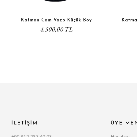
Katman Cam Vazo Küçük Boy
Katma
4.500,00 TL
İLETİŞİM
ÜYE ME
+90 312 287 40 03
Hesabım