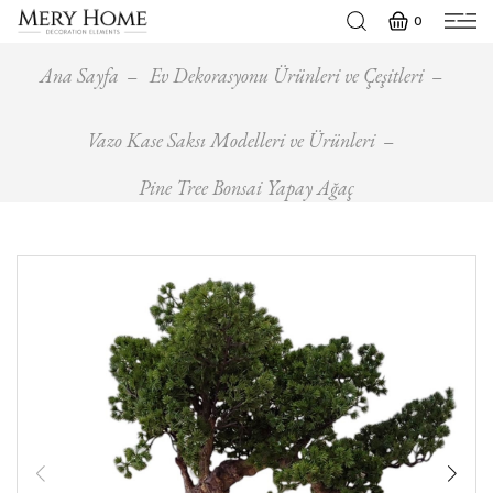
0
Ana Sayfa
Ev Dekorasyonu Ürünleri ve Çeşitleri
Vazo Kase Saksı Modelleri ve Ürünleri
Pine Tree Bonsai Yapay Ağaç