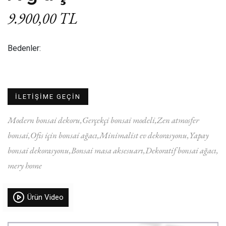
9.900,00 TL
Bedenler:
İLETİŞİME GEÇİN
Modern bonsai dekoru
Gerçekçi bonsai modeli
Zen atmosfer
bonsai
Ofis için bonsai ağacı
Minimalist ev dekorasyonu
Yapay
bonsai dekorasyonu
Bonsai masa aksesuarı
Dekoratif bonsai ağacı
mery home
Ürün Video