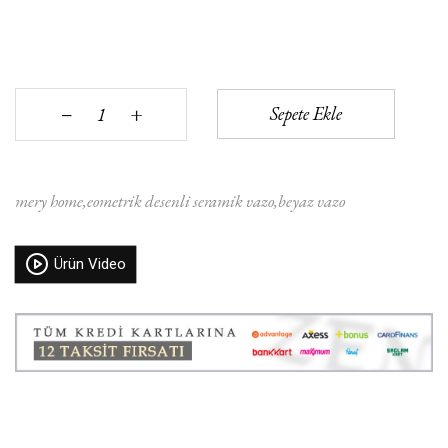
+
Sepete Ekle
‒
mery home
eometrik desenli seramik vazo
beyaz vazo
Ürün Video