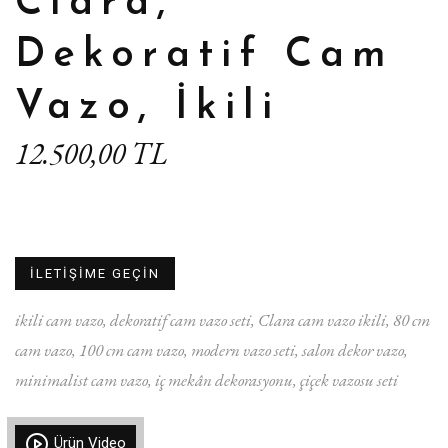
Clara,
Dekoratif Cam
Vazo, İkili
12.500,00 TL
İLETİŞİME GEÇİN
ikili cam vazo
dekoratif cam vazo seti
Clara cam vazo ikili
80 cm
cam vazo
100 cm cam vazo
modern vazo seti
salon dekor vazo
minimalist cam vazo
iç mekân dekorasyonu
çiçek vazosu seti
Ürün Video