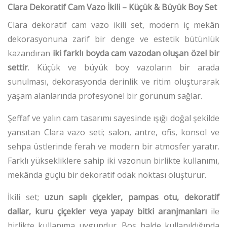
Clara Dekoratif Cam Vazo İkili – Küçük & Büyük Boy Set
Clara dekoratif cam vazo ikili set, modern iç mekân
dekorasyonuna zarif bir denge ve estetik bütünlük
kazandıran
iki farklı boyda cam vazodan oluşan özel bir
settir
. Küçük ve büyük boy vazoların bir arada
sunulması, dekorasyonda derinlik ve ritim oluşturarak
yaşam alanlarında profesyonel bir görünüm sağlar.
Şeffaf ve yalın cam tasarımı sayesinde ışığı doğal şekilde
yansıtan Clara vazo seti; salon, antre, ofis, konsol ve
sehpa üstlerinde ferah ve modern bir atmosfer yaratır.
Farklı yüksekliklere sahip iki vazonun birlikte kullanımı,
mekânda güçlü bir dekoratif odak noktası oluşturur.
İkili set;
uzun saplı çiçekler, pampas otu, dekoratif
dallar, kuru çiçekler veya yapay bitki aranjmanları
ile
birlikte kullanıma uygundur. Boş halde kullanıldığında